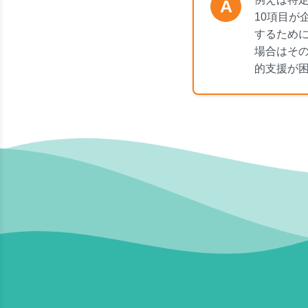
A
10項目
するため
場合はそ
的支援が