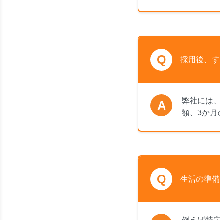
Q
採用後、す
弊社には
A
額、3か
Q
生活の準備
例えば特