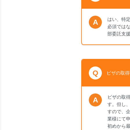
はい、特
A
必須では
部委託支
Q
ビザの取得
ビザの取
A
す。但し
すので、
業様にて
初めから